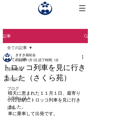
記事
全ての記事
きすき福祉会
全ての記事
2023年11月1日
読了時間: 1分
トロッコ列車を見に行き
採用情報
ました（さくら苑）
お知らせ
ブログ
晴天に恵まれた１１月１日、最寄り
入所申し込み
の日登駅にトロッコ列車を見に行き
ました。
広報
車に乗車して出発です。