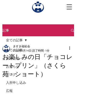
記事
全ての記事
きすき福祉会
全ての記事
2022年2月14日
読了時間: 1分
お楽しみの日「チョコレ
採用情報
ートプリン」（さくら
お知らせ
苑・ショート）
ブログ
入所申し込み
広報